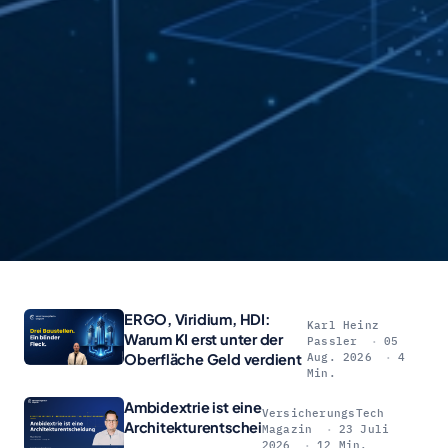
ERGO, Viridium, HDI:
Karl Heinz
Warum KI erst unter der
Passler
05
Oberfläche Geld verdient
Aug. 2026
4
Min.
Ambidextrie ist eine
VersicherungsTech
Architekturentscheidung
Magazin
23 Juli
2026
12 Min.