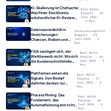
KI-Skalierung ist Chefsache:
Karl Heinz
Was Peter Stockhorsts
Passler
03
wöchentlicher KI-Review
Juli 2026
4 Min.
wirklich verlangt
Datensouveränität in
VersicherungsTech
Versicherungen:
Magazin
01
Chancen, Risiken und
Juli 2026
5
Min.
Wege in die Zukunft
FiDA verzögert sich, der
Karl Heinz
Wettbewerb nicht: Wo sich
Passler
24
die Kundenschnittstelle
Juni 2026
4
Min.
entscheidet
Plattformen sehen die
Karl Heinz
Signale. Den Bedarf
Passler
17
dahinter decken nur
Juni 2026
4
Min.
Versicherer.
Process Mining: Das
Karl Heinz
Fundament, das
Passler
10
Automatisierung erst richtig
Juni 2026
4
Min.
rentabel macht