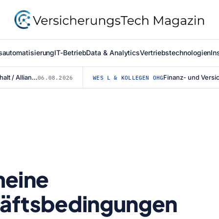
sautomatisierung
IT-Betrieb
Data & Analytics
Vertriebstechnologien
In
Mit vereinten Kräften für den Straßenerhalt / Allianz für #BESSERESTRASSEN ge...
06.08.2026
WES L & KOLLEGEN OHG
meine
äftsbedingungen