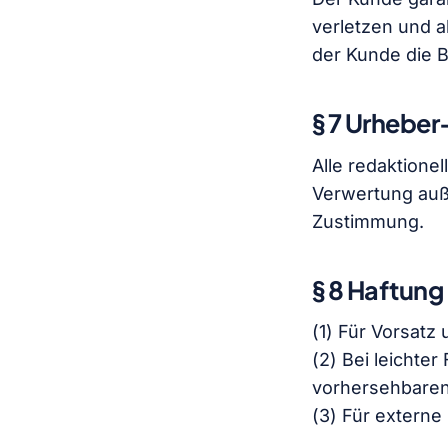
verletzen und a
der Kunde die B
§ 7 Urheber
Alle redaktione
Verwertung auß
Zustimmung.
§ 8 Haftung
(1) Für Vorsatz
(2) Bei leichter
vorhersehbaren
(3) Für extern