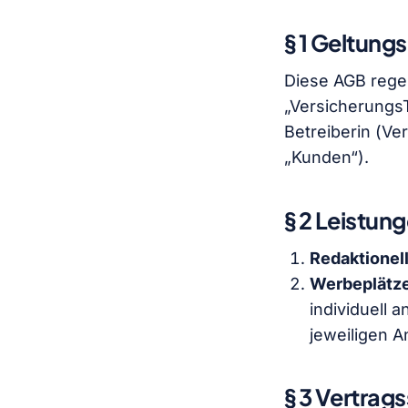
§ 1 Geltung
Diese AGB rege
„Versicherungs
Betreiberin (V
„Kunden“).
§ 2 Leistun
Redaktionell
Werbeplätz
individuell 
jeweiligen A
§ 3 Vertrag