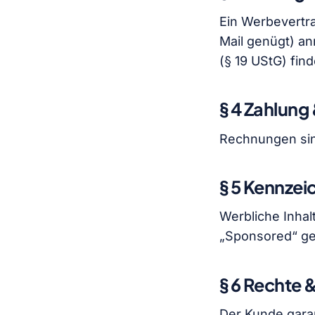
Ein Werbevertra
Mail genügt) an
(§ 19 UStG) fin
§ 4 Zahlung 
Rechnungen sin
§ 5 Kennze
Werbliche Inha
„Sponsored“ ge
§ 6 Rechte 
Der Kunde garan