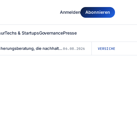
Anmelden
Abonnieren
surTechs & Startups
Governance
Presse
Finanz- und Versicherungsberatung, die nachhaltig überzeugt: Warum die Agentu...
06.08.2026
VERSICHERUNG