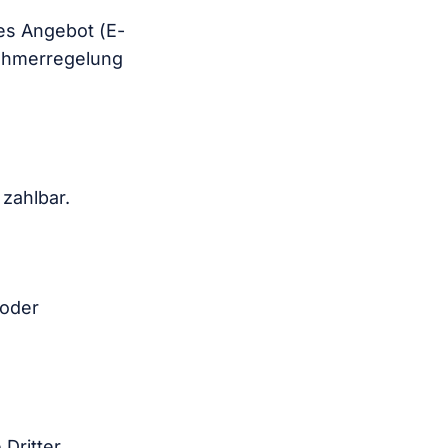
es Angebot (E-
ehmer­regelung
zahlbar.
 oder
 Dritter