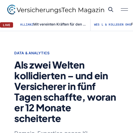
Mit vereinten Kräften für den Straßenerhalt / Allianz für #BESSERESTRASSEN ge...
ALLIANZ
WES L & KOLLEGEN OHG
LIVE
DATA & ANALYTICS
Als zwei Welten
kollidierten – und ein
Versicherer in fünf
Tagen schaffte, woran
er 12 Monate
scheiterte