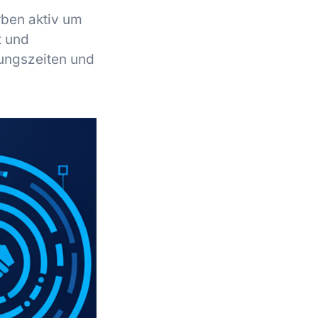
rben aktiv um
t und
lungszeiten und