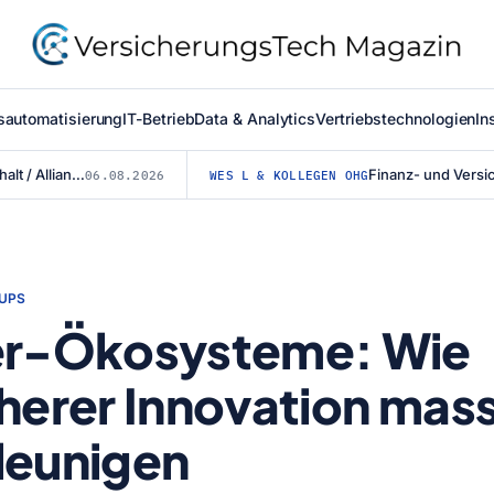
sautomatisierung
IT-Betrieb
Data & Analytics
Vertriebstechnologien
In
Mit vereinten Kräften für den Straßenerhalt / Allianz für #BESSERESTRASSEN ge...
06.08.2026
WES L & KOLLEGEN OHG
TUPS
er-Ökosysteme: Wie
herer Innovation mass
leunigen