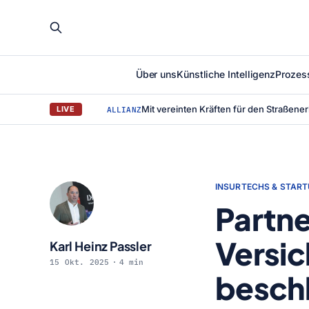
Über uns
Künstliche Intelligenz
Prozes
LIVE
ALLIANZ
INSURTECHS & STAR
Partn
Versic
Karl Heinz Passler
15 Okt. 2025
4 min
besch