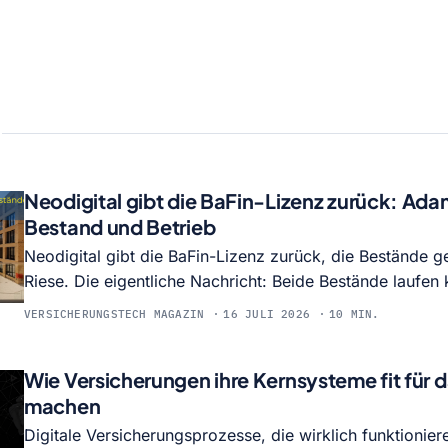
Neodigital gibt die BaFin-Lizenz zurück: Ada
Bestand und Betrieb
Neodigital gibt die BaFin-Lizenz zurück, die Bestände
Riese. Die eigentliche Nachricht: Beide Bestände laufen 
Neodigital-Plattform. Was die Trennung von Risiko und 
VERSICHERUNGSTECH MAGAZIN
16 JULI 2026
10 MIN.
die Make-or-Buy-Frage in der Versicherungs-IT bedeutet
Wie Versicherungen ihre Kernsysteme fit für d
machen
Digitale Versicherungsprozesse, die wirklich funktionier