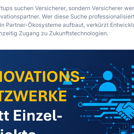
rtups suchen Versicherer, sondern Versicherer we
vationspartner. Wer diese Suche professionalisier
in Partner-Ökosysteme aufbaut, verkürzt Entwick
ühzeitig Zugang zu Zukunftstechnologien.