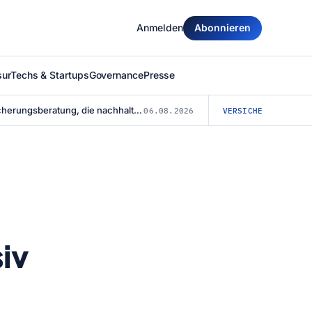
Anmelden
Abonnieren
surTechs & Startups
Governance
Presse
Finanz- und Versicherungsberatung, die nachhaltig überzeugt: Warum die Agentu...
06.08.2026
VERSICHERUNG
iv