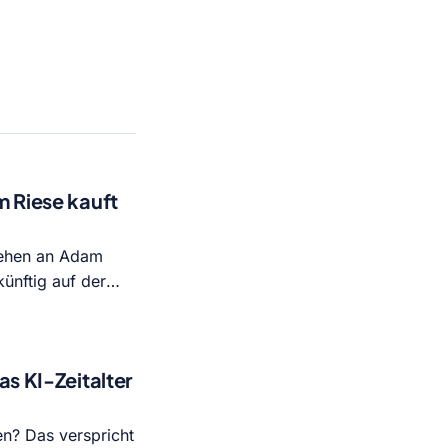
m Riese kauft
 gehen an Adam
künftig auf der
Technologie für
.
as KI-Zeitalter
en? Das verspricht