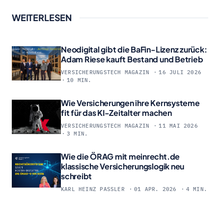
WEITERLESEN
Neodigital gibt die BaFin-Lizenz zurück:
Adam Riese kauft Bestand und Betrieb
VERSICHERUNGSTECH MAGAZIN
16 JULI 2026
10 MIN.
Wie Versicherungen ihre Kernsysteme
fit für das KI-Zeitalter machen
VERSICHERUNGSTECH MAGAZIN
11 MAI 2026
3 MIN.
Wie die ÖRAG mit meinrecht.de
klassische Versicherungslogik neu
schreibt
KARL HEINZ PASSLER
01 APR. 2026
4 MIN.