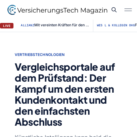
Mit vereinten Kräften für den Straßenerhalt / Allianz für #BESSERESTRASSEN ge...
ALLIANZ
WES L & KOLLEGEN OHG
LIVE
VERTRIEBSTECHNOLOGIEN
Vergleichsportale auf
dem Prüfstand: Der
Kampf um den ersten
Kundenkontakt und
den einfachsten
Abschluss