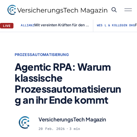
Mit vereinten Kräften für den Straßenerhalt / Allianz für #BESSERESTRASSEN ge...
ALLIANZ
WES L & KOLLEGEN OHG
LIVE
PROZESSAUTOMATISIERUNG
Agentic RPA: Warum
klassische
Prozessautomatisierun
g an ihr Ende kommt
VersicherungsTech Magazin
20 Feb. 2026
3 min