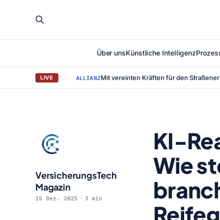
Über uns
Künstliche Intelligenz
Prozes
LIVE
ALLIANZ
KI-Rea
Wie st
VersicherungsTech
branc
Magazin
15 Dez. 2025
3 min
Reifeg