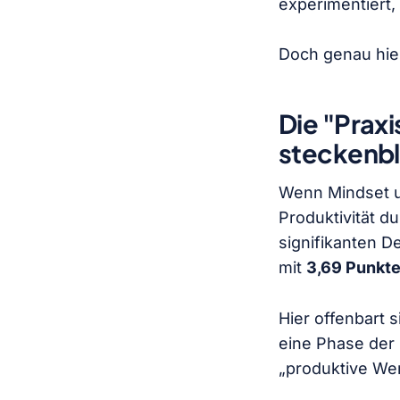
experimentiert, 
Doch genau hier
Die "Prax
steckenbl
Wenn Mindset u
Produktivität du
signifikanten D
mit
3,69 Punkt
Hier offenbart 
eine Phase der 
„produktive Wer