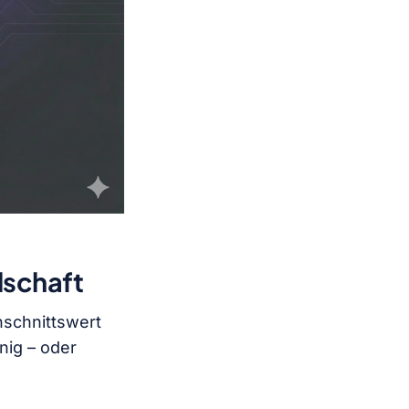
lschaft
chschnittswert
nig – oder