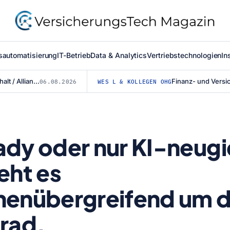
sautomatisierung
IT-Betrieb
Data & Analytics
Vertriebstechnologien
In
Mit vereinten Kräften für den Straßenerhalt / Allianz für #BESSERESTRASSEN ge...
06.08.2026
WES L & KOLLEGEN OHG
dy oder nur KI-neugi
eht es
henübergreifend um 
rad.