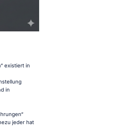
existiert in
nstellung
d in
ahrungen“
hezu jeder hat