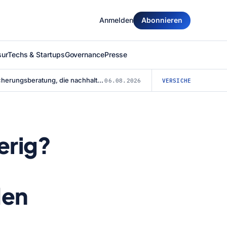
Anmelden
Abonnieren
surTechs & Startups
Governance
Presse
Finanz- und Versicherungsberatung, die nachhaltig überzeugt: Warum die Agentu...
06.08.2026
VERSICHERUNG
erig?
den