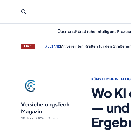
Über uns
Künstliche Intelligenz
Prozes
LIVE
ALLIANZ
KÜNSTLICHE INTELLI
Wo KI 
— und 
VersicherungsTech
Magazin
Ergebn
18 Mai 2026
3 min