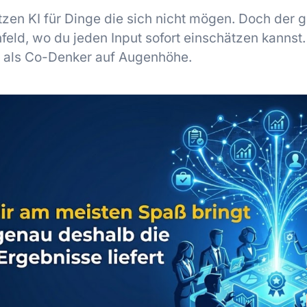
tzen KI für Dinge die sich nicht mögen. Doch der 
nfeld, wo du jeden Input sofort einschätzen kannst. 
n als Co-Denker auf Augenhöhe.