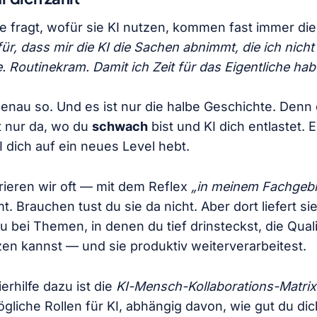
 fragt, wofür sie KI nutzen, kommen fast immer di
ür, dass mir die KI die Sachen abnimmt, die ich nich
e. Routinekram. Damit ich Zeit für das Eigentliche hab
 genau so. Und es ist nur die halbe Geschichte. Denn
ht nur da, wo du
schwach
bist und KI dich entlastet. E
I dich auf ein neues Level hebt.
ieren wir oft — mit dem Reflex
„in meinem Fachgebi
mt. Brauchen tust du sie da nicht. Aber dort liefert si
u bei Themen, in denen du tief drinsteckst, die Quali
zen kannst — und sie produktiv weiterverarbeitest.
ierhilfe dazu ist die
KI-Mensch-Kollaborations-Matrix
mögliche Rollen für KI, abhängig davon, wie gut du di