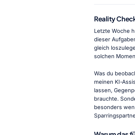
Reality Chec
Letzte Woche ha
dieser Aufgabe
gleich loszuleg
solchen Moment
Was du beobach
meinen KI-Assi
lassen, Gegenpo
brauchte. Sond
besonders wenn 
Sparringspartner
Warum das für