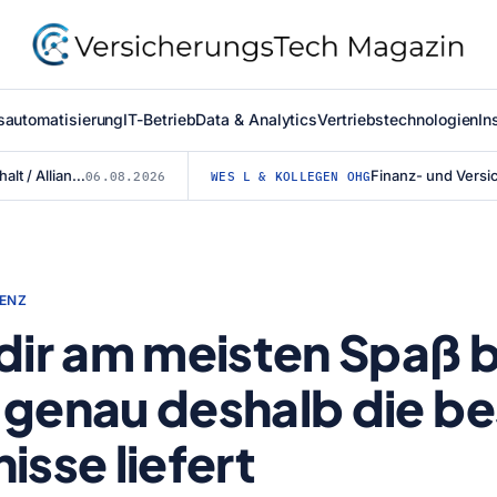
sautomatisierung
IT-Betrieb
Data & Analytics
Vertriebstechnologien
In
Mit vereinten Kräften für den Straßenerhalt / Allianz für #BESSERESTRASSEN ge...
06.08.2026
WES L & KOLLEGEN OHG
GENZ
dir am meisten Spaß b
genau deshalb die b
isse liefert