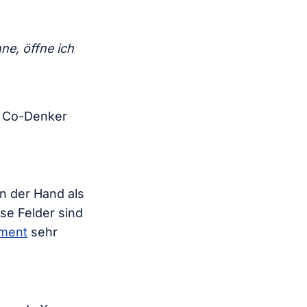
ne, öffne ich
ls Co-Denker
on der Hand als
se Felder sind
sment
sehr