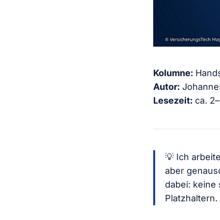
Kolumne:
Hands
Autor:
Johannes
Lesezeit:
ca. 2
💡 Ich arbei
aber genauso
dabei: keine
Platzhaltern.