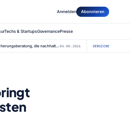
Anmelden
Abonnieren
surTechs & Startups
Governance
Presse
Finanz- und Versicherungsberatung, die nachhaltig überzeugt: Warum die Agentu...
06.08.2026
VERSICHERUNG
ringt
esten