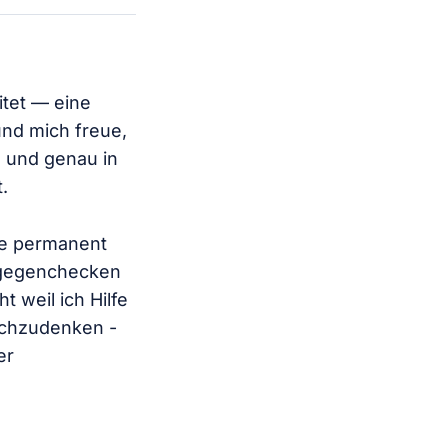
itet — eine
nd mich freue,
, und genau in
.
te permanent
n gegenchecken
 weil ich Hilfe
achzudenken -
er