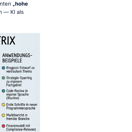
anten
„hohe
n — KI als