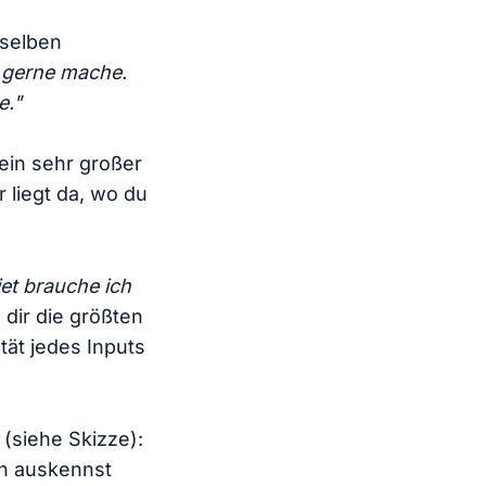
eselben
t gerne mache.
e."
 ein sehr großer
r liegt da, wo du
et brauche ich
e dir die größten
tät jedes Inputs
(siehe Skizze):
ch auskennst