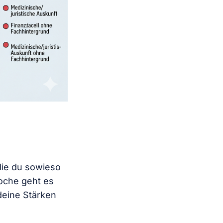
die du sowieso
oche geht es
deine Stärken